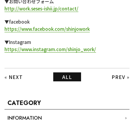
▼お問い合わせフォーム
http://work.seses-ishii.jp/contact/
▼facebook
https://www.facebook.com/shinjowork
▼Instagram
https://www.instagram.com/shinjo_work/
«
NEXT
ALL
PREV
»
CATEGORY
INFORMATION